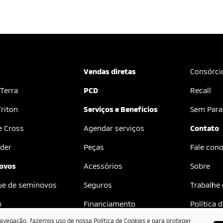
Vendas diretas
Consórci
 Terra
PCD
Recall
riton
Serviços e Benefícios
Sem Para
e Cross
Agendar serviços
Contato
der
Peças
Fale con
ovos
Acessórios
Sobre
ue de seminovos
Seguros
Trabalhe
m
Financiamento
Política 
navegação, fazemos uso de nossa Política de Cookies e para proteger