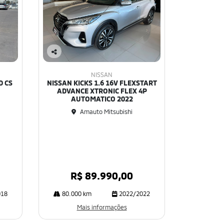
Co
mp
NISSAN
art
D CS
NISSAN KICKS 1.6 16V FLEXSTART
ilh
ADVANCE XTRONIC FLEX 4P
e
AUTOMATICO 2022
Amauto Mitsubishi
R$ 89.990,00
018
80.000 km
2022/2022
Mais informações