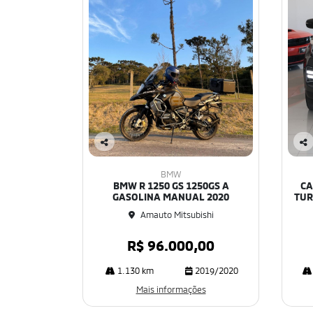
Co
Co
mp
mp
BMW
art
art
BMW R 1250 GS 1250GS A
CA
ilh
ilh
GASOLINA MANUAL 2020
TUR
e
e
Amauto Mitsubishi
R$ 96.000,00
1.130 km
2019/2020
Mais informações