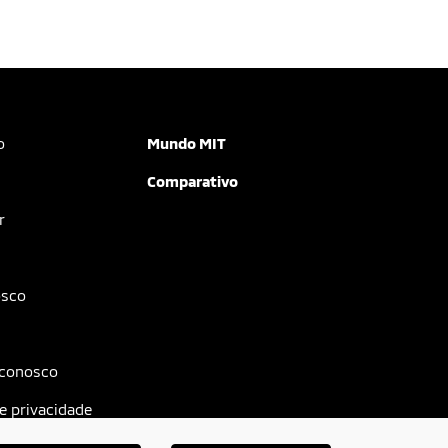
o
Mundo MIT
Comparativo
r
osco
 conosco
de privacidade