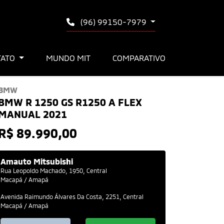
(96) 99150-7979
TATO
MUNDO MIT
COMPARATIVO
BMW
BMW R 1250 GS R1250 A FLEX
MANUAL 2021
R$ 89.990,00
Amauto Mitsubishi
Rua Leopoldo Machado, 1950, Central
Macapá / Amapá
Avenida Raimundo Álvares Da Costa, 2251, Central
Macapá / Amapá