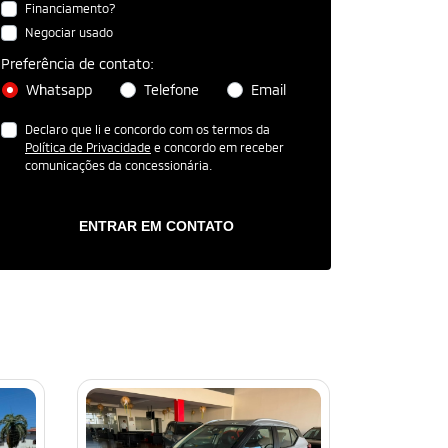
Financiamento?
Negociar usado
Preferência de contato:
Whatsapp
Telefone
Email
Declaro que li e concordo com os termos da
Política de Privacidade
e concordo em receber
comunicações da concessionária.
ENTRAR EM CONTATO