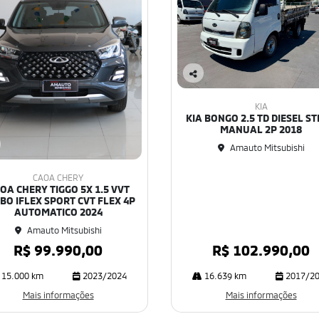
Co
mp
KIA
art
KIA BONGO 2.5 TD DIESEL ST
ilh
MANUAL 2P 2018
e
Amauto Mitsubishi
CAOA CHERY
OA CHERY TIGGO 5X 1.5 VVT
BO IFLEX SPORT CVT FLEX 4P
AUTOMATICO 2024
Amauto Mitsubishi
R$ 99.990,00
R$ 102.990,00
15.000 km
2023/2024
16.639 km
2017/2
Mais informações
Mais informações