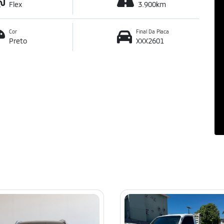
Flex
3.900km
Cor
Final Da Placa
Preto
XXX2601