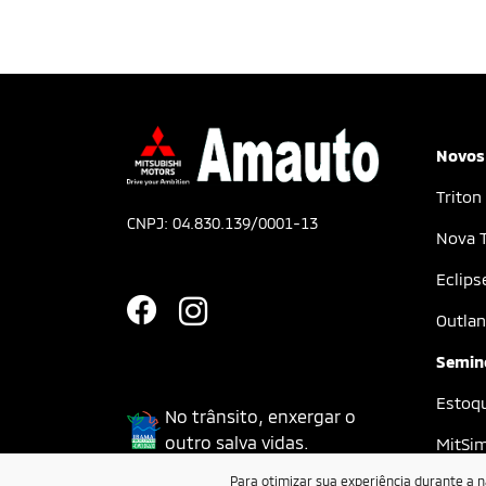
Novos
Triton
CNPJ: 04.830.139/0001-13
Nova T
Eclips
Outlan
Semin
Estoq
No trânsito, enxergar o
outro salva vidas.
MitSi
Para otimizar sua experiência durante a 