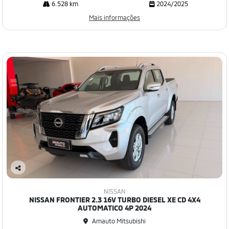
6.528 km
2024/2025
Mais informações
Co
mp
NISSAN
art
NISSAN FRONTIER 2.3 16V TURBO DIESEL XE CD 4X4
ilh
AUTOMATICO 4P 2024
e
Amauto Mitsubishi