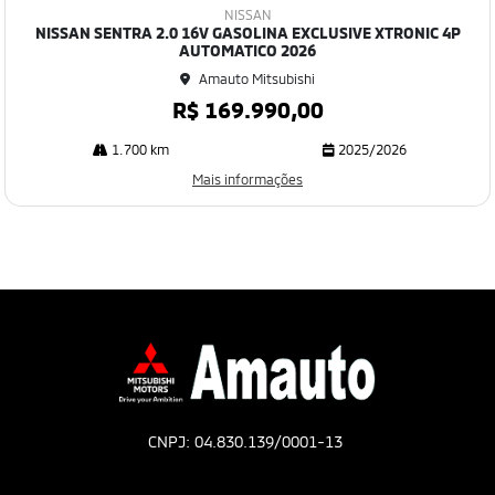
mp
NISSAN
art
NISSAN SENTRA 2.0 16V GASOLINA EXCLUSIVE XTRONIC 4P
ilh
AUTOMATICO 2026
e
Amauto Mitsubishi
R$ 169.990,00
1.700 km
2025/2026
Mais informações
CNPJ: 04.830.139/0001-13