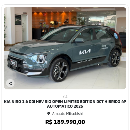
Co
mp
KIA
art
KIA NIRO 1.6 GDI HEV RIO OPEN LIMITED EDITION DCT HIBRIDO 4P
ilh
AUTOMATICO 2025
e
Amauto Mitsubishi
R$ 189.990,00