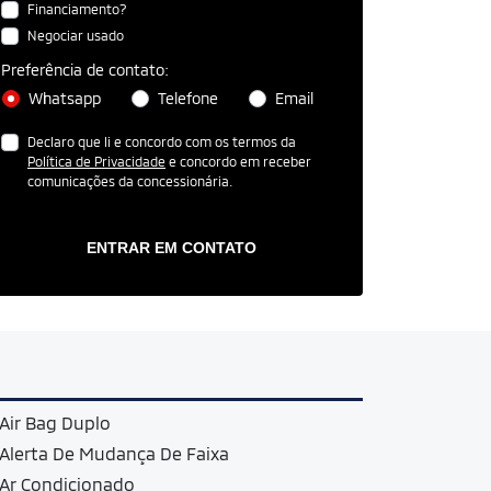
Financiamento?
Negociar usado
Preferência de contato:
Whatsapp
Telefone
Email
Declaro que li e concordo com os termos da
Política de Privacidade
e concordo em receber
comunicações da concessionária.
ENTRAR EM CONTATO
Air Bag Duplo
Alerta De Mudança De Faixa
Ar Condicionado