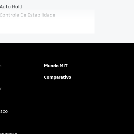
Auto Hold
Controle De Estabilidade
o
Mundo MIT
Comparativo
r
osco
 conosco