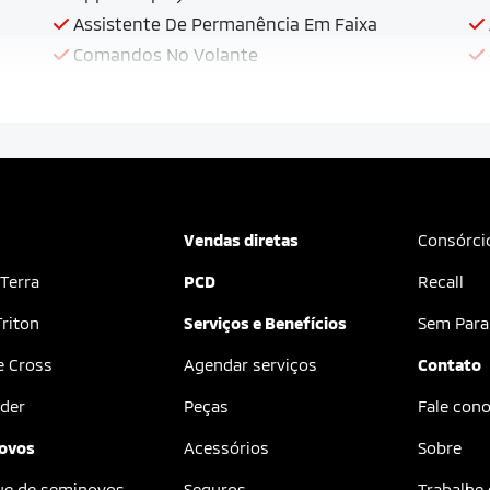
Assistente De Permanência Em Faixa
Comandos No Volante
Vendas diretas
Consórci
 Terra
PCD
Recall
riton
Serviços e Benefícios
Sem Para
e Cross
Agendar serviços
Contato
der
Peças
Fale con
ovos
Acessórios
Sobre
ue de seminovos
Seguros
Trabalhe