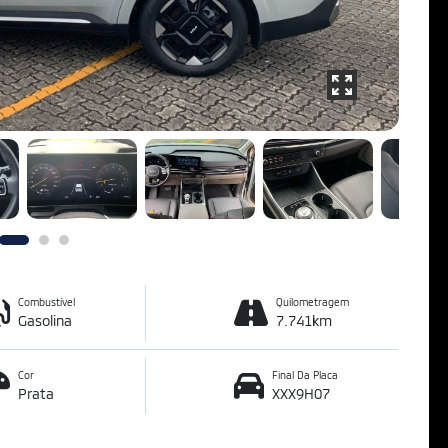
Combustível
Quilometragem
Gasolina
7.741km
Cor
Final Da Placa
Prata
XXX9H07