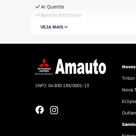
Ar Quente
Bancos Em Couro
VEJA MAIS
Novos
Triton
CNPJ: 04.830.139/0001-13
Nova T
Eclips
Outlan
Semin
Estoq