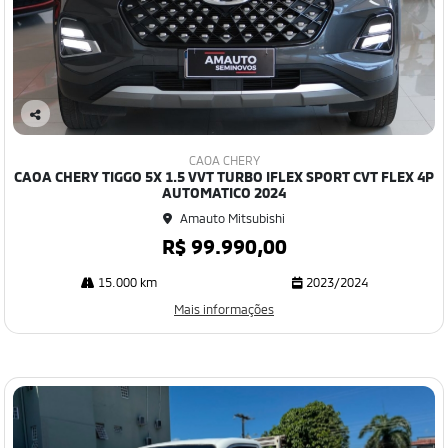
Co
mp
CAOA CHERY
art
CAOA CHERY TIGGO 5X 1.5 VVT TURBO IFLEX SPORT CVT FLEX 4P
ilh
AUTOMATICO 2024
e
Amauto Mitsubishi
R$ 99.990,00
15.000 km
2023/2024
Mais informações