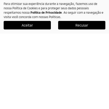
Para otimizar sua experiência durante a navegação, fazemos uso de
Seguros
nossa Política de Cookies e para proteger seus dados pessoais
respeitamos nossa
Política de Privacidade
. Ao seguir com a navegação e
visita você concorda com nossas Políticas.
Financiamento
Aceitar
Recusar
Consórcio
Recall
Sem Parar
Contato
Fale conosco
Sobre
Trabalhe conosco
Política de privacidade
Mundo MIT