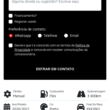
Financiamento?
Negociar usado
Preferência de contato:
Whatsapp
Telefone
Email
Declaro que li e concordo com os termos da
Política de
Privacidade
e concordo em receber comunicações da
concessionária.
ENTRAR EM CONTATO
Câmbio
Combustível
Quilometragem
Manual
Flex
3.900km
Ano/Modelo
Cor
Final Da Placa
2020/2021
Preto
XXX2601