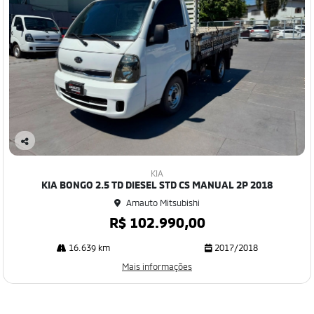
Co
mp
KIA
art
KIA BONGO 2.5 TD DIESEL STD CS MANUAL 2P 2018
ilh
Amauto Mitsubishi
e
R$ 102.990,00
16.639 km
2017/2018
Mais informações