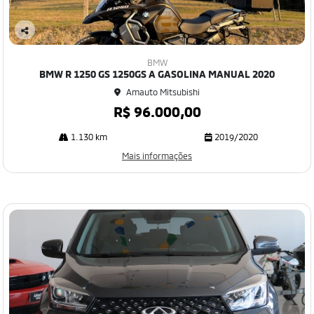
Co
mp
BMW
art
BMW R 1250 GS 1250GS A GASOLINA MANUAL 2020
ilh
Amauto Mitsubishi
e
R$ 96.000,00
1.130 km
2019/2020
Mais informações