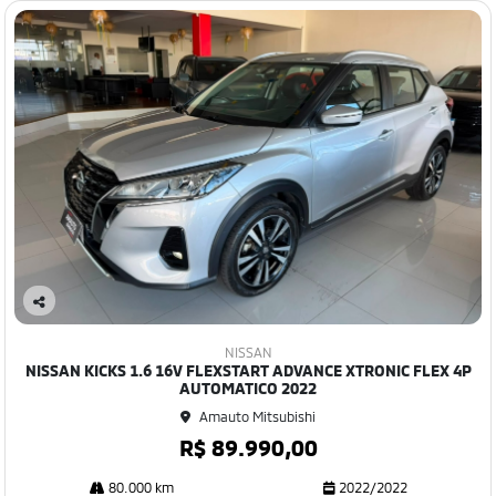
Co
mp
NISSAN
art
NISSAN KICKS 1.6 16V FLEXSTART ADVANCE XTRONIC FLEX 4P
ilh
AUTOMATICO 2022
e
Amauto Mitsubishi
R$ 89.990,00
80.000 km
2022/2022