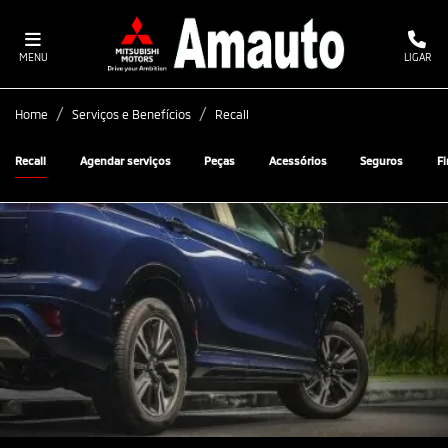
MENU
LIGAR
Home
Serviços e Benefícios
Recall
Recall
Agendar serviços
Peças
Acessórios
Seguros
F