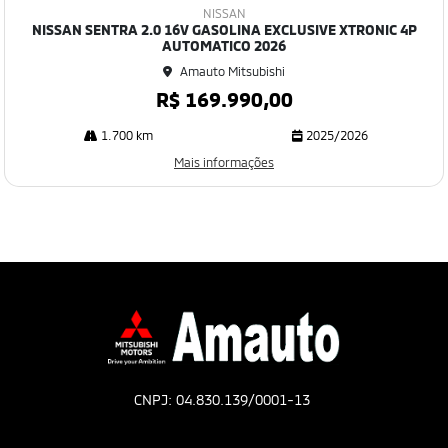
mp
NISSAN
art
NISSAN SENTRA 2.0 16V GASOLINA EXCLUSIVE XTRONIC 4P
ilh
AUTOMATICO 2026
e
Amauto Mitsubishi
R$ 169.990,00
1.700 km
2025/2026
Mais informações
CNPJ: 04.830.139/0001-13