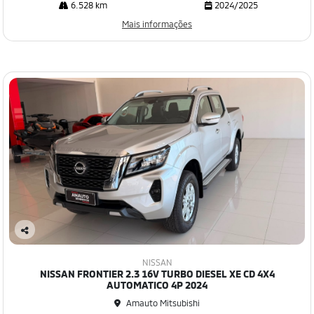
6.528 km
2024/2025
Mais informações
Co
mp
NISSAN
art
NISSAN FRONTIER 2.3 16V TURBO DIESEL XE CD 4X4
ilh
AUTOMATICO 4P 2024
e
Amauto Mitsubishi