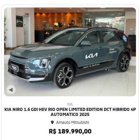
Co
mp
KIA
art
KIA NIRO 1.6 GDI HEV RIO OPEN LIMITED EDITION DCT HIBRIDO 4P
ilh
AUTOMATICO 2025
e
Amauto Mitsubishi
R$ 189.990,00