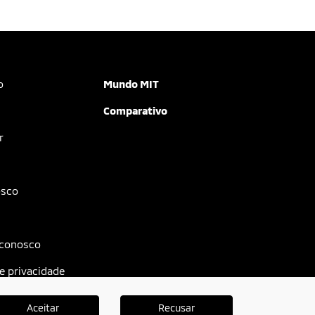
o
Mundo MIT
Comparativo
r
osco
 conosco
de privacidade
Aceitar
Recusar