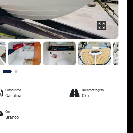
Combustível
Quilometragem
Gasolina
0km
Cor
Branco