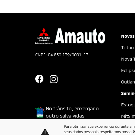
Novos
Triton
CNPJ: 04.830.139/0001-13
Nova T
Eclips
Outlan
Semin
Estoq
No trânsito, enxergar o
outro salva vidas.
MitSi
Para otimizar sua experiência durante a 
seus dados pessoais respeitamos nossa
P