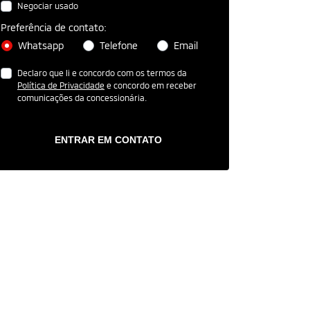
Negociar usado
Preferência de contato:
Whatsapp
Telefone
Email
Declaro que li e concordo com os termos da
Política de Privacidade
e concordo em receber
comunicações da concessionária.
ENTRAR EM CONTATO