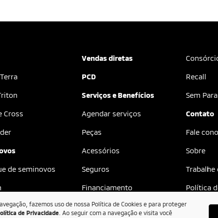
Vendas diretas
Consórci
 Terra
PCD
Recall
riton
Serviços e Benefícios
Sem Para
e Cross
Agendar serviços
Contato
der
Peças
Fale con
ovos
Acessórios
Sobre
ue de seminovos
Seguros
Trabalhe
m
Financiamento
Política 
navegação, fazemos uso de nossa Política de Cookies e para proteger
olítica de Privacidade
. Ao seguir com a navegação e visita você