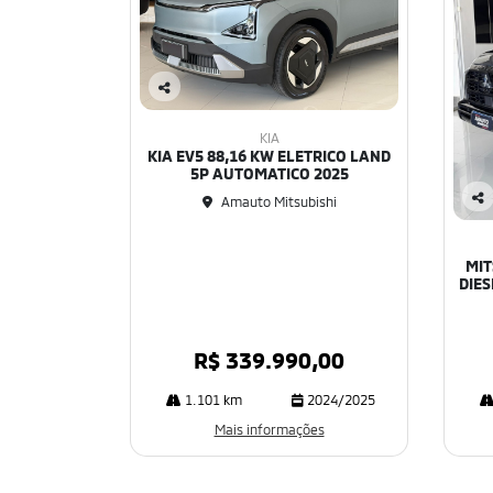
Co
mp
KIA
art
KIA EV5 88,16 KW ELETRICO LAND
ilh
5P AUTOMATICO 2025
e
Amauto Mitsubishi
Co
mp
art
MIT
ilh
DIES
e
R$ 339.990,00
1.101 km
2024/2025
Mais informações