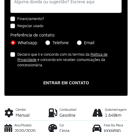
Financiamento?
Negociar usado
Preferência de contato:
Whatsapp
Telefone
Email
Declaro que li e concordo com os termos da
Política de
Privacidade
e concordo em receber comunicações da
concessionária.
ENTRAR EM CONTATO
Câmbio
Combustível
Quilometragem
Manual
Gasolina
1.649km
Ano/Modelo
Cor
Final Da Placa
2020/2020
Cinza
XXX6B90