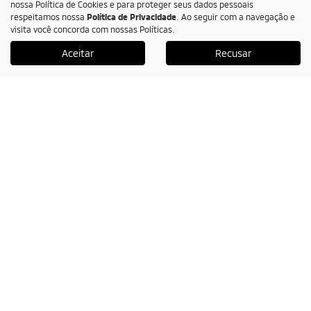
nossa Política de Cookies e para proteger seus dados pessoais
respeitamos nossa
Política de Privacidade
. Ao seguir com a navegação e
MitSim
visita você concorda com nossas Políticas.
Aceitar
Recusar
Vendas diretas
PCD
Serviços e Benefícios
Agendar serviços
Peças
Acessórios
Seguros
Financiamento
Consórcio
Recall